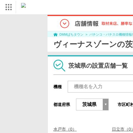
パチンコ・パチスロ機種情報
DMMぱちタウン
ヴィーナスゾーンの茨
茨城県の設置店舗一覧
機種
都道府県
市区町
水戸市（0）
日立市（0