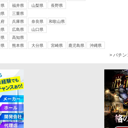
川県
福井県
山梨県
長野県
知県
三重県
阪府
兵庫県
奈良県
和歌山県
山県
広島県
山口県
媛県
高知県
崎県
熊本県
大分県
宮崎県
鹿児島県
沖縄県
> パチ