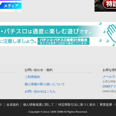
お問い合わせ・規約
お得な情
メールマ
ご利用規約
お得な情報
個人情報の取り扱いについて
DMMア
お問い合わせはこちら
DMMの商
ス
会員規約
個人情報保護に関して
特定商取引法に基づく表示
事業提携・事
Copyright © since 1998 DMM All Rights Reserved.