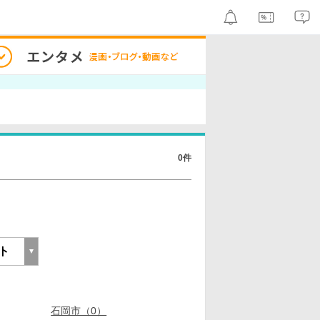
0件
石岡市（0）