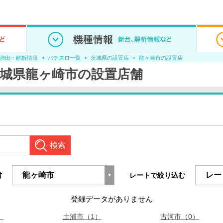
/演出・解析情報
パチスロ一覧
茨城県の設置店
龍ヶ崎市の設置店
城県龍ヶ崎市の設置店舗
検索
村
レートで絞り込む
登録データがありません
）
土浦市（1）
古河市（0）