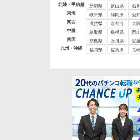
北陸・甲信越
新潟県
富山県
石
東海
岐阜県
静岡県
愛
関西
滋賀県
京都府
大
中国
鳥取県
島根県
岡
四国
徳島県
香川県
愛
九州・沖縄
福岡県
佐賀県
長