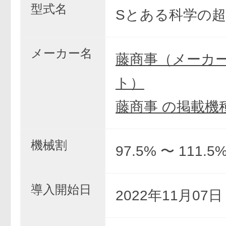
型式名
Sとある科学の超
メーカー名
藤商事（メーカ
ト）
藤商事 の掲載機
機械割
97.5% 〜 111.5
導入開始日
2022年11月07