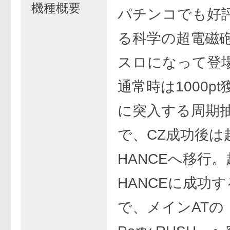
機種概要
パチンコでも好
る科学の超電磁
スロになって登
通常時は1000pt
に突入する周期
で、CZ成功後は
HANCEへ移行
HANCEに成功
で、メインATの「E