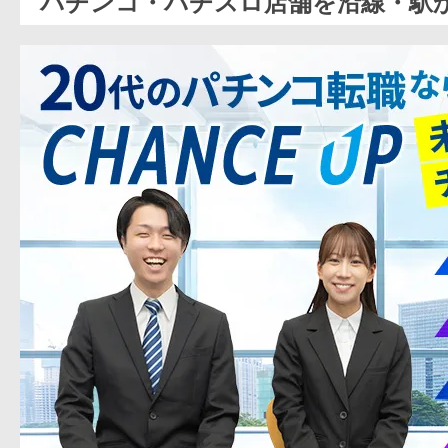
パチンコ・パチスロ店舗を沿線・駅