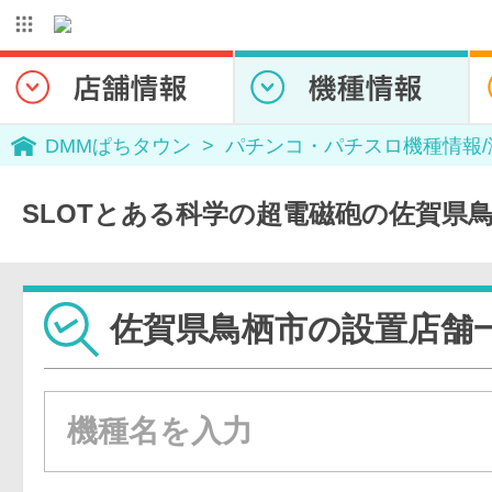
DMMぱちタウン
パチンコ・パチスロ機種情報
SLOTとある科学の超電磁砲の佐賀県
佐賀県鳥栖市の設置店舗