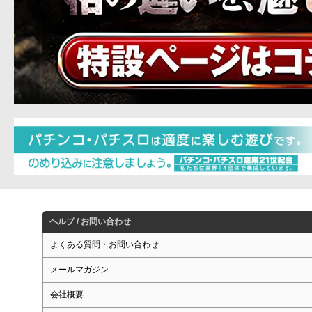
ヘルプ / お問い合わせ
よくある質問・お問い合わせ
メールマガジン
会社概要