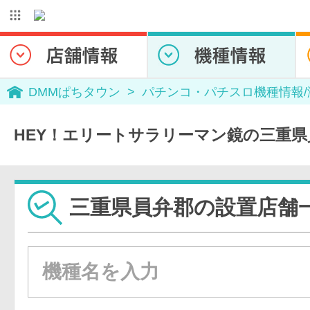
DMMぱちタウン
パチンコ・パチスロ機種情報
HEY！エリートサラリーマン鏡の三重
三重県員弁郡の設置店舗