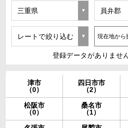
現在地から
登録データがありませ
津市
四日市市
（0）
（2）
松阪市
桑名市
（0）
（1）
名張市
尾鷲市