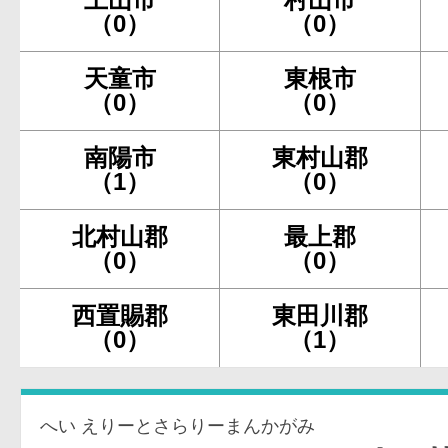
（0）
（0）
天童市
東根市
（0）
（0）
南陽市
東村山郡
（1）
（0）
北村山郡
最上郡
（0）
（0）
西置賜郡
東田川郡
（0）
（1）
へい えりーとさらりーまんかがみ