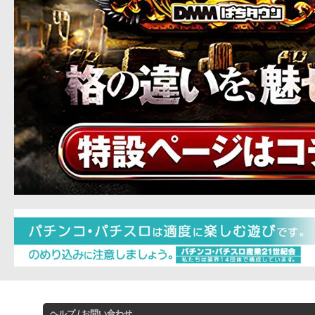
ヘルプ / お問い合わせ