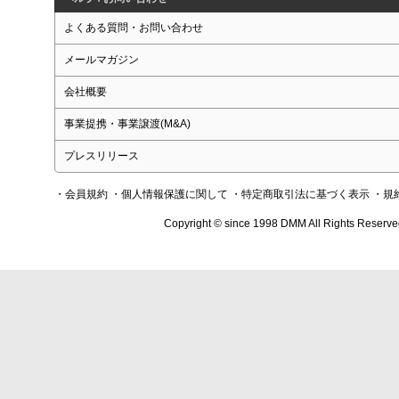
よくある質問・お問い合わせ
メールマガジン
会社概要
事業提携・事業譲渡(M&A)
プレスリリース
・会員規約
・個人情報保護に関して
・特定商取引法に基づく表示
・規
Copyright © since 1998 DMM All Rights Reserve