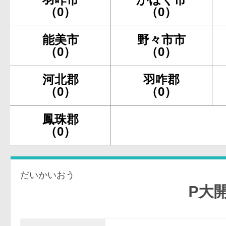
（0）
（0）
能美市
野々市市
（0）
（0）
河北郡
羽咋郡
（0）
（0）
鳳珠郡
（0）
だいかいおう
P大開王