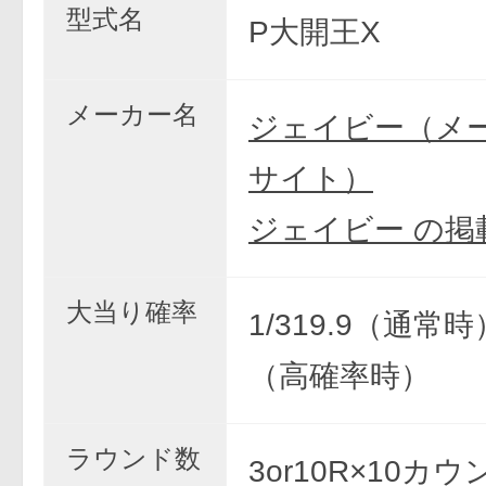
型式名
P大開王X
メーカー名
ジェイビー（メ
サイト）
ジェイビー の掲
大当り確率
1/319.9（通常時）
（高確率時）
ラウンド数
3or10R×10カウ