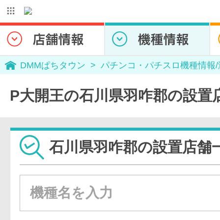
DMMぱちタウン
パチンコ・パチスロ機種情報
P大開王の石川県羽咋郡の設置
石川県羽咋郡の設置店舗