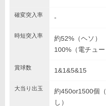
確変突入率
-
時短突入率
約52%（ヘソ）
100%（電チュー
賞球数
1&1&5&15
大当り出玉
約450or1500
し）