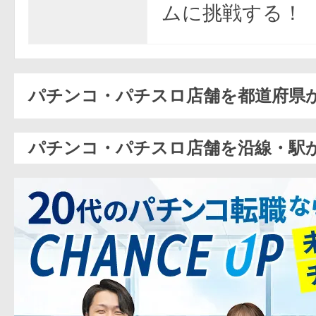
ムに挑戦する！
パチンコ・パチスロ店舗を都道府県
パチンコ・パチスロ店舗を沿線・駅