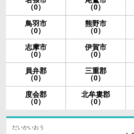
（0）
（0）
鳥羽市
熊野市
（0）
（0）
志摩市
伊賀市
（0）
（0）
員弁郡
三重郡
（0）
（0）
度会郡
北牟婁郡
（0）
（0）
だいかいおう