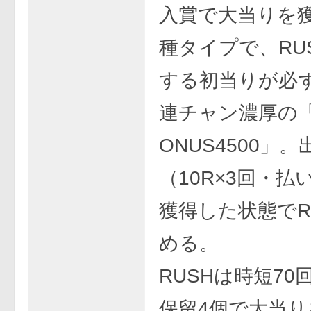
入賞で大当りを
種タイプで、RU
する初当りが必ず
連チャン濃厚の
ONUS4500」。
（10R×3回・払
獲得した状態でR
める。
RUSHは時短70
保留4個で大当り