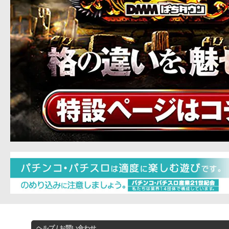
ヘルプ / お問い合わせ