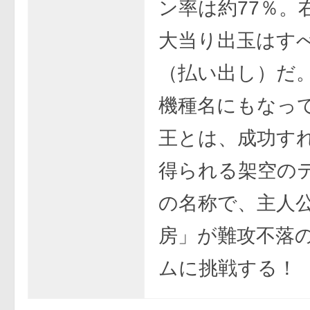
ン率は約77％。
大当り出玉はすべ
（払い出し）だ
機種名にもなっ
王とは、成功す
得られる架空の
の名称で、主人公
房」が難攻不落
ムに挑戦する！