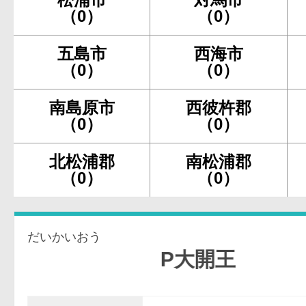
（0）
（0）
五島市
西海市
（0）
（0）
南島原市
西彼杵郡
（0）
（0）
北松浦郡
南松浦郡
（0）
（0）
だいかいおう
P大開王