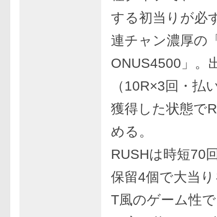
する初当りが必ず
連チャン濃厚の
ONUS4500」。
（10R×3回・払
獲得した状態でR
める。
RUSHは時短70
保留4個で大当り
T風のゲーム性