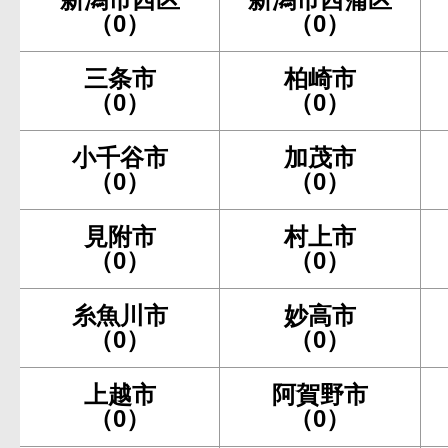
（0）
（0）
三条市
柏崎市
（0）
（0）
小千谷市
加茂市
（0）
（0）
見附市
村上市
（0）
（0）
糸魚川市
妙高市
（0）
（0）
上越市
阿賀野市
（0）
（0）