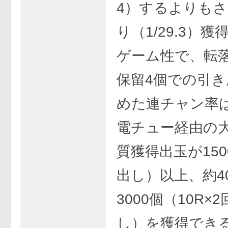
4）するよりも
り（1/29.3）
ゲーム性で、転
保留4個での引
めた連チャン率は
電チュー経由の
質獲得出玉が15
出し）以上、約4
3000個（10R×
し）を獲得でき