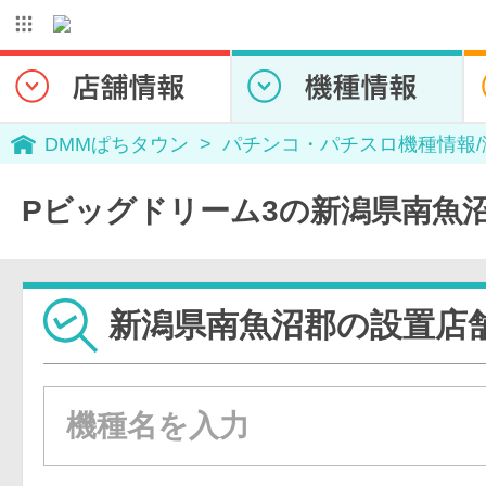
DMMぱちタウン
パチンコ・パチスロ機種情報
Pビッグドリーム3の新潟県南魚
新潟県南魚沼郡の設置店