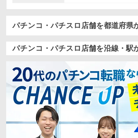
パチンコ・パチスロ店舗を都道府県
パチンコ・パチスロ店舗を沿線・駅