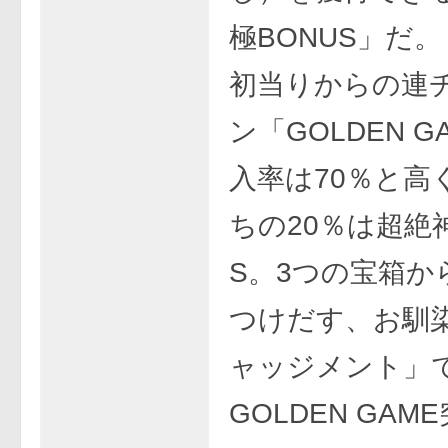
極BONUS」だ。
初当りからの連
ン「GOLDEN G
入率は70％と高
ちの20％は超絶神
S。3つの宝箱か
つけだす、お馴
ャッジメント」
GOLDEN GAM