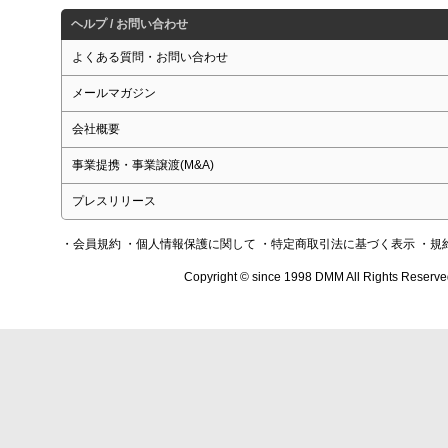
ヘルプ / お問い合わせ
よくある質問・お問い合わせ
メールマガジン
会社概要
事業提携・事業譲渡(M&A)
プレスリリース
・会員規約
・個人情報保護に関して
・特定商取引法に基づく表示
・規
Copyright © since 1998 DMM All Rights Reserve