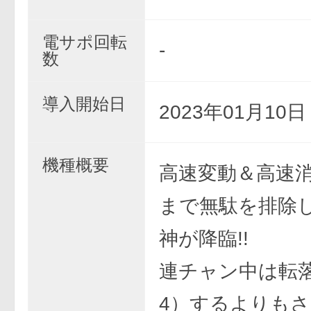
電サポ回転
-
数
導入開始日
2023年01月10
機種概要
高速変動＆高速
まで無駄を排除
神が降臨!!
連チャン中は転落（
4）するよりも