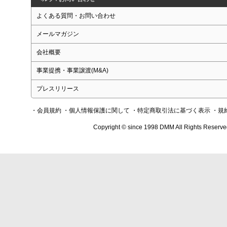
よくある質問・お問い合わせ
メールマガジン
会社概要
事業提携・事業譲渡(M&A)
プレスリリース
・会員規約
・個人情報保護に関して
・特定商取引法に基づく表示
・規
Copyright © since 1998 DMM All Rights Reserve