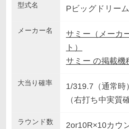
型式名
PビッグドリームS
メーカー名
サミー（メーカ
ト）
サミー の掲載機
大当り確率
1/319.7（通常時）
（右打ち中実質
ラウンド数
2or10R×10カウ