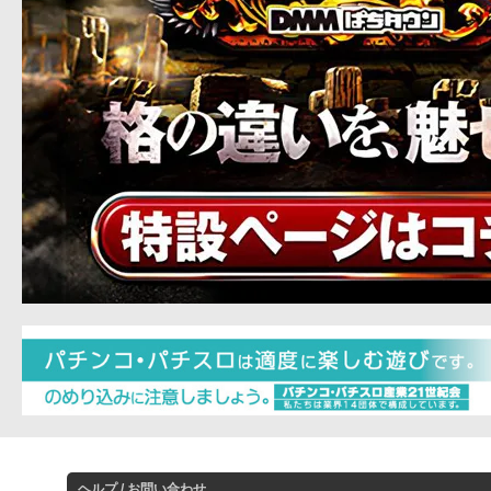
ヘルプ / お問い合わせ