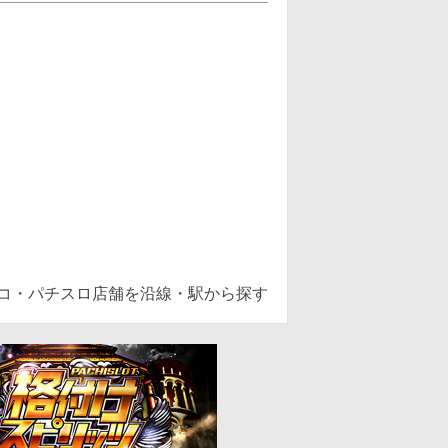
ンコ・パチスロ店舗を沿線・駅から探す