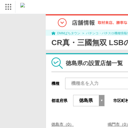
パチンコ・パチスロ機種情報
DMMぱちタウン
CR真・三國無双 LS
徳島県の設置店舗一覧
機種
都道府県
市区町
徳島市（0）
鳴門市（0