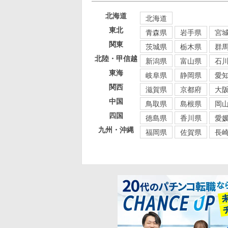
北海道
北海道
東北
青森県
岩手県
宮
関東
茨城県
栃木県
群
北陸・甲信越
新潟県
富山県
石
東海
岐阜県
静岡県
愛
関西
滋賀県
京都府
大
中国
鳥取県
島根県
岡
四国
徳島県
香川県
愛
九州・沖縄
福岡県
佐賀県
長