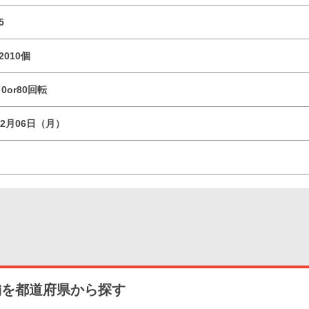
5
2010個
0or80回転
02月06日（月）
舗を都道府県から探す