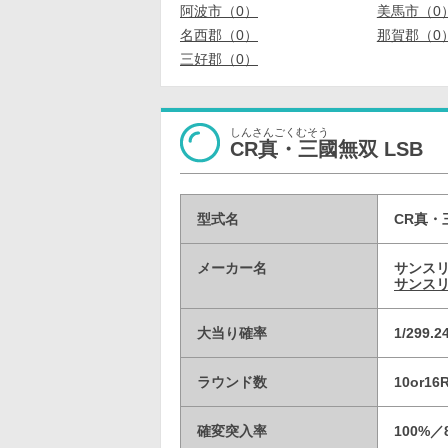
阿波市（0）
美馬市（0
名西郡（0）
那賀郡（0
三好郡（0）
しんさんごくむそう
CR真・三國無双 LSB
型式名
CR真・
メーカー名
サンス
サンスリ
大当り確率
1/299
ラウンド数
10or1
確変突入率
100%