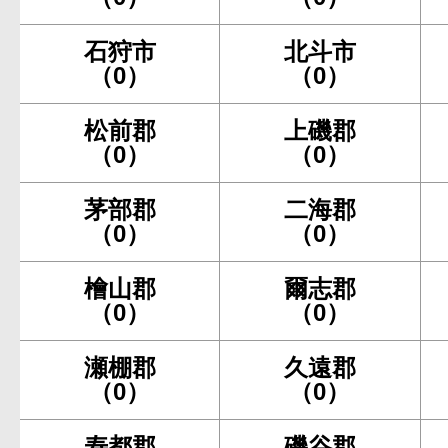
石狩市
北斗市
（0）
（0）
松前郡
上磯郡
（0）
（0）
茅部郡
二海郡
（0）
（0）
檜山郡
爾志郡
（0）
（0）
瀬棚郡
久遠郡
（0）
（0）
寿都郡
磯谷郡