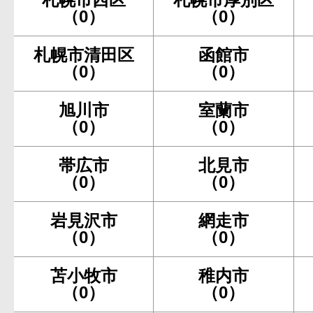
（0）
（0）
札幌市清田区
函館市
（0）
（0）
旭川市
室蘭市
（0）
（0）
帯広市
北見市
（0）
（0）
岩見沢市
網走市
（0）
（0）
苫小牧市
稚内市
（0）
（0）