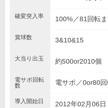
確変突入率
100%／81回転
賞球数
3&10&15
大当り出玉
約500or2010個
電サポ回転
電サポ／0or80
数
導入開始日
2012年02月06