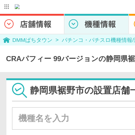
DMMぱちタウン
パチンコ・パチスロ機種情報
CRAパフィー 99バージョンの静岡県
静岡県裾野市の設置店舗