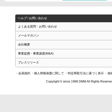
ヘルプ / お問い合わせ
よくある質問・お問い合わせ
メールマガジン
会社概要
事業提携・事業譲渡(M&A)
プレスリリース
・会員規約
・個人情報保護に関して
・特定商取引法に基づく表示
・規
Copyright © since 1998 DMM All Rights Reserve