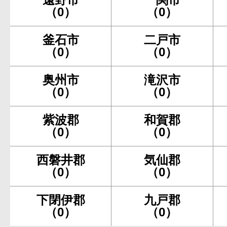
（0）
（0）
釜石市
二戸市
（0）
（0）
奥州市
滝沢市
（0）
（0）
紫波郡
和賀郡
（0）
（0）
西磐井郡
気仙郡
（0）
（0）
下閉伊郡
九戸郡
（0）
（0）