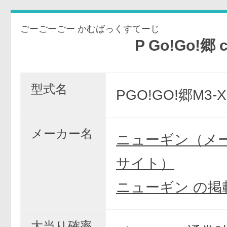
ごーごーごー かむばっくすてーじ
P Go!Go!郷 comeba
型式名
PGO!GO!郷M3-X
メーカー名
ニューギン（メ
サイト）
ニューギン の掲
大当り確率