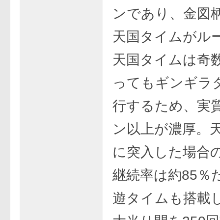
ンであり、金図
天国タイムがル
天国タイムは奇
ってもギンギラ
行するため、実
ン以上が濃厚。
に突入した場合
継続率は約85％
遊タイムも搭載