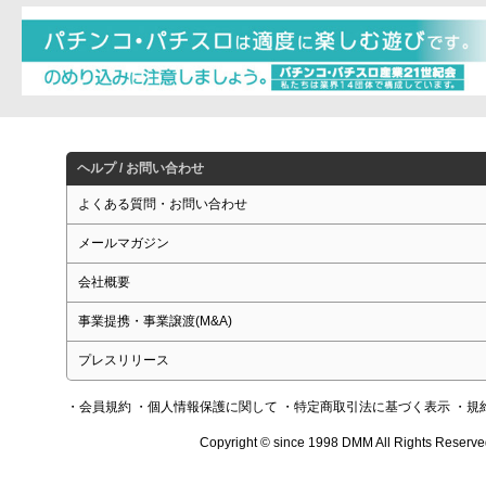
ヘルプ / お問い合わせ
よくある質問・お問い合わせ
メールマガジン
会社概要
事業提携・事業譲渡(M&A)
プレスリリース
・会員規約
・個人情報保護に関して
・特定商取引法に基づく表示
・規
Copyright © since 1998 DMM All Rights Reserve