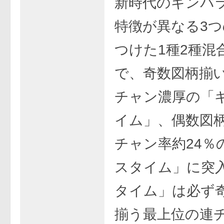
新時代のギンパ
特徴が異なる3
つけた1種2種混
で、奇数図柄揃
チャン濃厚の「
イム」、偶数図
チャン率約24％
スタイム」に突
タイム」は必ず
揃う最上位の連