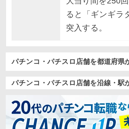
大当り間を250
ると「ギンギラ
突入する。
パチンコ・パチスロ店舗を都道府県
パチンコ・パチスロ店舗を沿線・駅