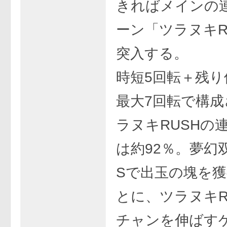
きればメインの
ーン「ツラヌキR
突入する。
時短5回転＋残り
最大7回転で構
ラヌキRUSHの
は約92％。夢幻双
Sで出玉の塊を
とに、ツラヌキR
チャンを伸ばす