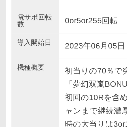
電サポ回転
0or5or255回転
数
導入開始日
2023年06月05
機種概要
初当りの70％で
「夢幻双嵐BON
初回の10Rを含
ャンまで継続濃
時の大当りは3or