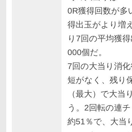
0R獲得回数が多
得出玉がより増
り7回の平均獲得
000個だ。
7回の大当り消化
短がなく、残り保
（最大）で大当
う。2回転の連
約51％で、大当