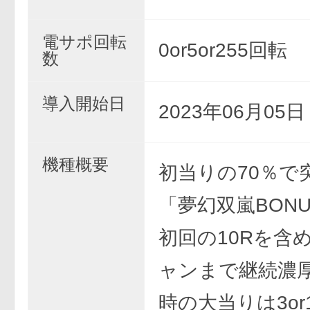
電サポ回転
0or5or255回転
数
導入開始日
2023年06月05
機種概要
初当りの70％で
「夢幻双嵐BON
初回の10Rを含
ャンまで継続濃
時の大当りは3or