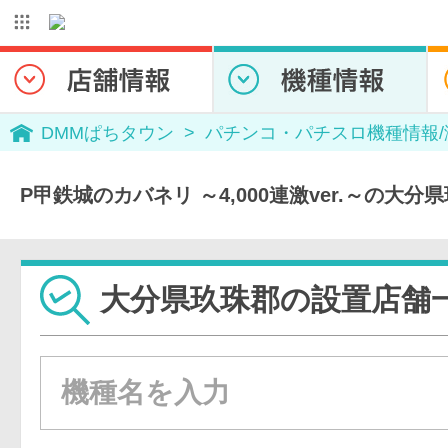
DMMぱちタウン
パチンコ・パチスロ機種情報
P甲鉄城のカバネリ ～4,000連激ver.～の大
大分県玖珠郡の設置店舗