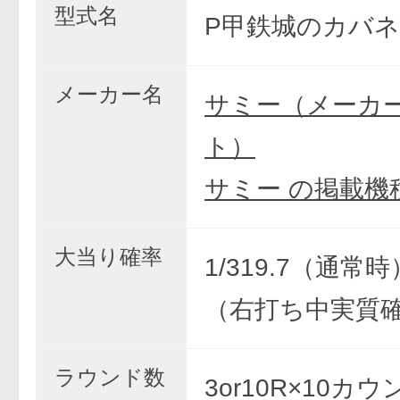
型式名
P甲鉄城のカバネ
メーカー名
サミー（メーカ
ト）
サミー の掲載機
大当り確率
1/319.7（通常時）
（右打ち中実質
ラウンド数
3or10R×10カウ