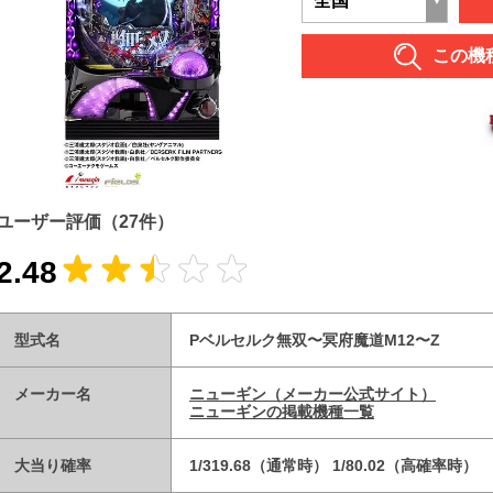
この機
ユーザー評価
（27件）
2.48
型式名
Pベルセルク無双〜冥府魔道M12〜Z
メーカー名
ニューギン（メーカー公式サイト）
ニューギンの掲載機種一覧
大当り確率
1/319.68（通常時） 1/80.02（高確率時）