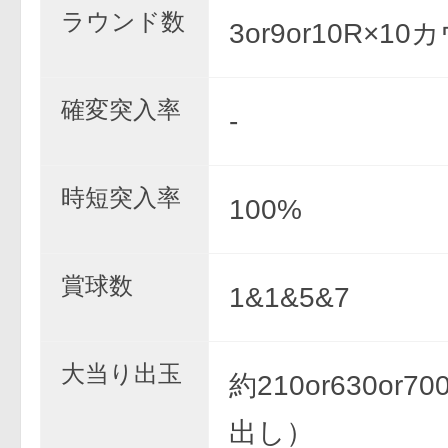
ラウンド数
3or9or10R×1
確変突入率
-
時短突入率
100%
賞球数
1&1&5&7
大当り出玉
約210or630or
出し）