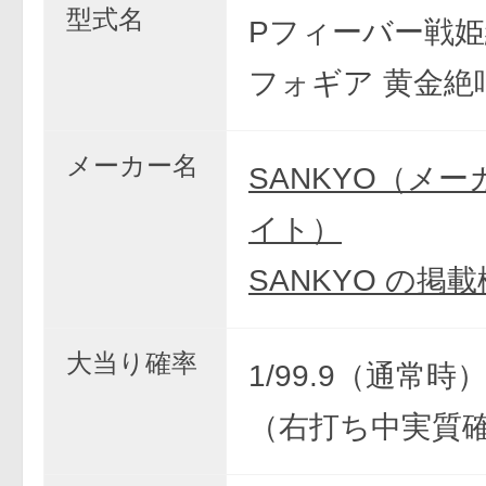
型式名
Pフィーバー戦
フォギア 黄金絶
メーカー名
SANKYO（メ
イト）
SANKYO の掲
大当り確率
1/99.9（通常時） 
（右打ち中実質