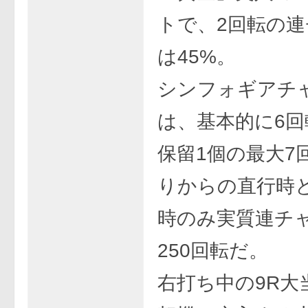
トで、2回転の
は45%。
シンフォギアチ
は、基本的に6回
保留1個の最大7
りからの直行時
時のみ実質連チ
250回転だ。
右打ち中の9R大