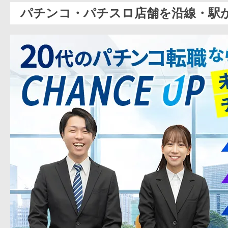
パチンコ・パチスロ店舗を沿線・駅