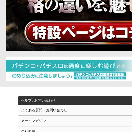
ヘルプ / お問い合わせ
よくある質問・お問い合わせ
メールマガジン
会社概要