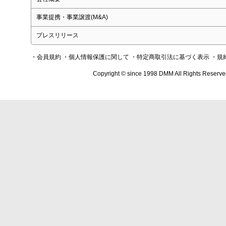
事業提携・事業譲渡(M&A)
プレスリリース
・会員規約
・個人情報保護に関して
・特定商取引法に基づく表示
・規
Copyright © since 1998 DMM All Rights Reserve