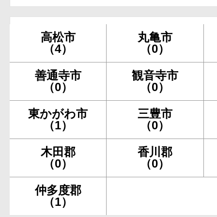
高松市
丸亀市
（4）
（0）
善通寺市
観音寺市
（0）
（0）
東かがわ市
三豊市
（1）
（0）
木田郡
香川郡
（0）
（0）
仲多度郡
（1）