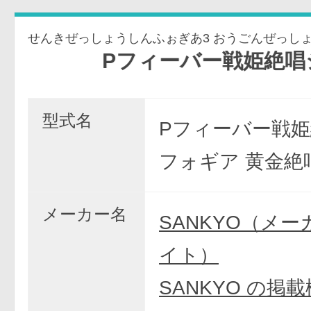
Pフィーバー戦姫絶唱シンフォギア3
型式名
Pフィーバー戦
フォギア 黄金絶
メーカー名
SANKYO（メ
イト）
SANKYO の掲