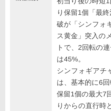
初当り後の時短1
り保留1個「最終
破が「シンフォ
ス黄金」突入の
トで、2回転の
は45%。
シンフォギアチ
は、基本的に6回
保留1個の最大7
りからの直行時