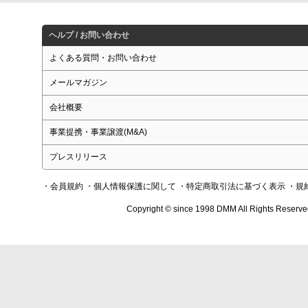
ヘルプ / お問い合わせ
よくある質問・お問い合わせ
メールマガジン
会社概要
事業提携・事業譲渡(M&A)
プレスリリース
・会員規約
・個人情報保護に関して
・特定商取引法に基づく表示
・規
Copyright © since 1998 DMM All Rights Reserve