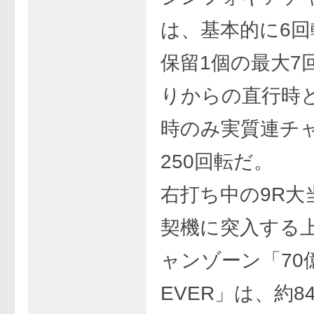
は、基本的に6回
保留1個の最大7
りからの直行時
時のみ実質連チ
250回転だ。
右打ち中の9R大
契機に突入する
ャンゾーン「70
EVER」は、約8