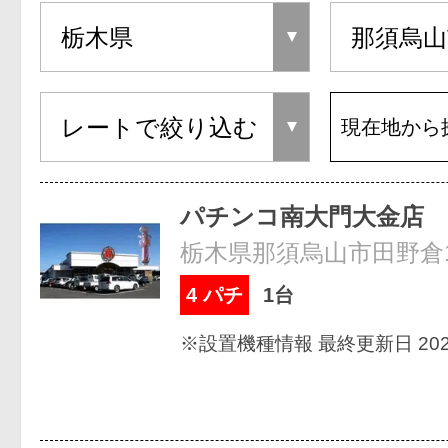
現在地から
パチンコ南大門大金店
栃木県那須烏山市田野倉16
4 パチ
1台
※設置機種情報 最終更新日 2026