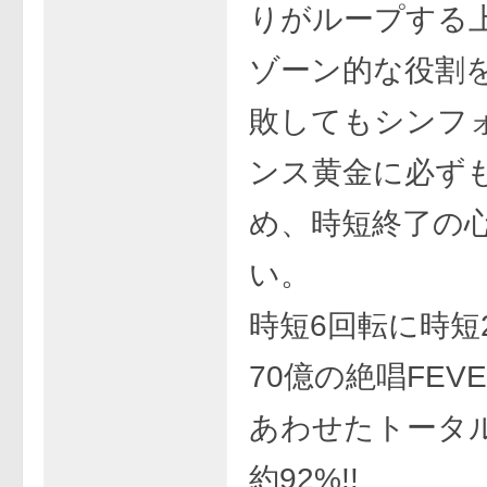
りがループする
ゾーン的な役割
敗してもシンフ
ンス黄金に必ず
め、時短終了の
い。
時短6回転に時短
70億の絶唱FEV
あわせたトータ
約92%!!