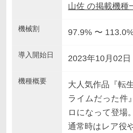
山佐 の掲載機種
機械割
97.9% 〜 113.0
導入開始日
2023年10月02
機種概要
大人気作品『転
ライムだった件
ロになって登場
通常時はレア役