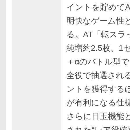
イントを貯めてA
明快なゲーム性
る。AT「転スラ
純増約2.5枚、1
＋αのバトル型で
全役で抽選され
ントを獲得する
が有利になる仕
さらに目玉機能
された“レア役確