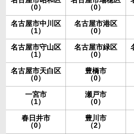
（0）
（0）
名古屋市中川区
名古屋市港区
（1）
（0）
名古屋市守山区
名古屋市緑区
（1）
（0）
名古屋市天白区
豊橋市
（0）
（0）
一宮市
瀬戸市
（1）
（0）
春日井市
豊川市
（0）
（2）