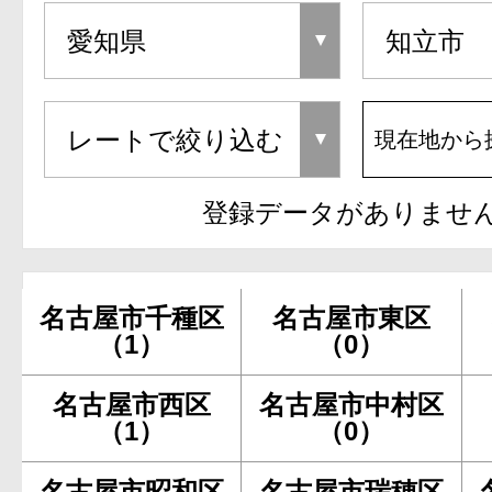
現在地から
登録データがありませ
名古屋市千種区
名古屋市東区
（1）
（0）
名古屋市西区
名古屋市中村区
（1）
（0）
名古屋市昭和区
名古屋市瑞穂区