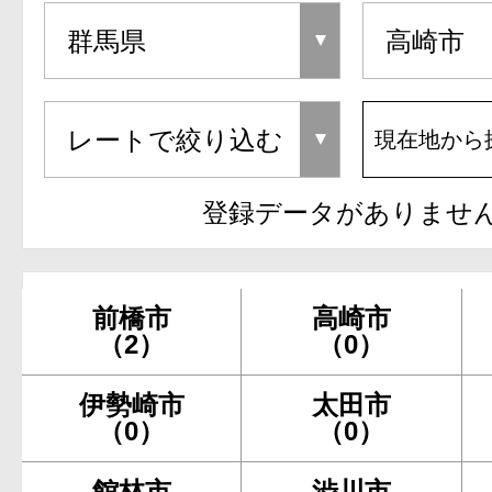
現在地から
登録データがありませ
前橋市
高崎市
（2）
（0）
伊勢崎市
太田市
（0）
（0）
館林市
渋川市