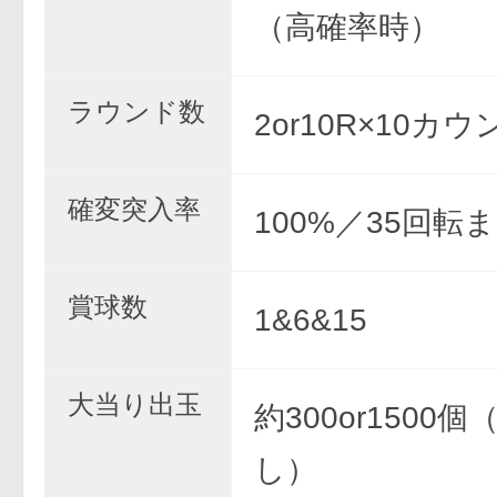
（高確率時）
ラウンド数
2or10R×10カウ
確変突入率
100%／35回転
賞球数
1&6&15
大当り出玉
約300or1500
し）