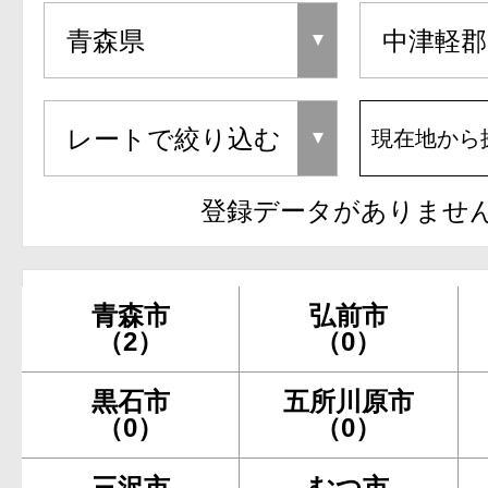
現在地から
登録データがありませ
青森市
弘前市
（2）
（0）
黒石市
五所川原市
（0）
（0）
三沢市
むつ市