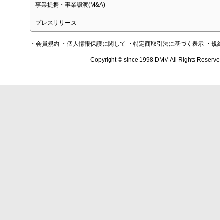
事業提携・事業譲渡(M&A)
プレスリリース
・会員規約
・個人情報保護に関して
・特定商取引法に基づく表示
・規
Copyright © since 1998 DMM All Rights Reserve