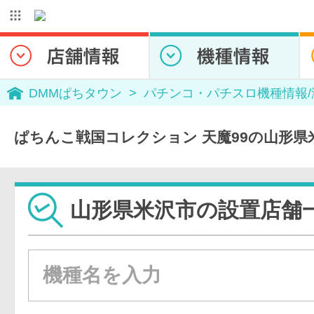
DMMぱちタウン
パチンコ・パチスロ機種情報
ぱちんこ戦国コレクション 天魔99の山形県
山形県米沢市の設置店舗