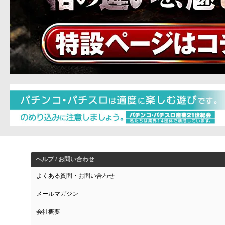
ヘルプ / お問い合わせ
よくある質問・お問い合わせ
メールマガジン
会社概要