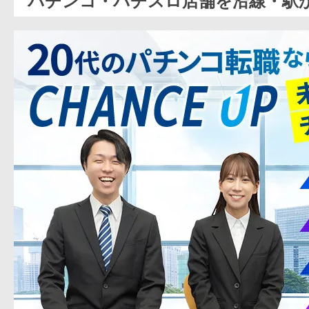
パチンコ・パチスロ店舗を沿線・駅