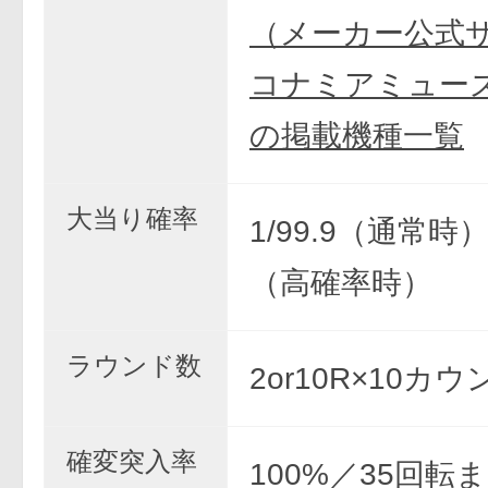
（メーカー公式
コナミアミュー
の掲載機種一覧
大当り確率
1/99.9（通常時） 
（高確率時）
ラウンド数
2or10R×10カウ
確変突入率
100%／35回転