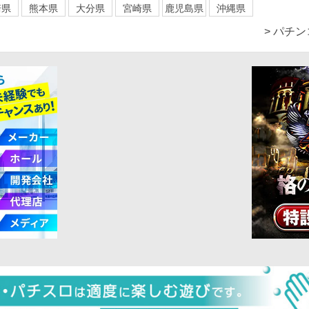
崎県
熊本県
大分県
宮崎県
鹿児島県
沖縄県
> パチ