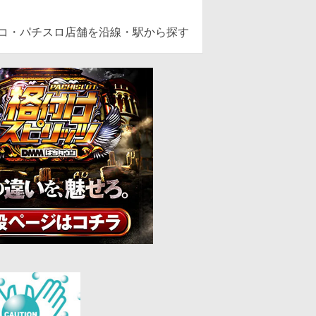
ンコ・パチスロ店舗を沿線・駅から探す