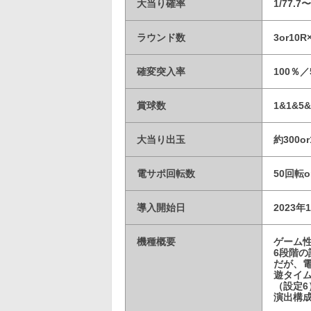
大当り確率
1/77.
ラウンド数
3or10
確変突入率
100％
賞球数
1&1&5&
大当り出玉
約300o
電サポ回転数
50回転
導入開始日
2023年
機種概要
ゲーム性
6段階の
だが、電
遊タイム
（設定6
演出構