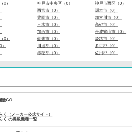
（0）
神戸市中央区（0）
神戸市西区（0）
）
西宮市（0）
洲本市（0）
）
豊岡市（0）
加古川市（0）
）
三木市（0）
高砂市（0）
）
加西市（0）
丹波篠山市（0）
（0）
朝来市（0）
淡路市（0）
0）
川辺郡（0）
多可郡（0）
）
赤穂郡（0）
佐用郡（0）
爛漫GO
ごらく（メーカー公式サイト）
らく の掲載機種一覧