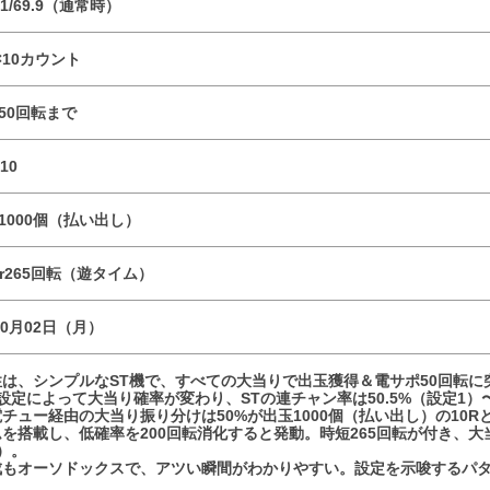
7〜1/69.9（通常時）
R×10カウント
／50回転まで
10
r1000個（払い出し）
or265回転（遊タイム）
10月02日（月）
は、シンプルなST機で、すべての大当りで出玉獲得＆電サポ50回転に
設定によって大当り確率が変わり、STの連チャン率は50.5%（設定1）〜
チュー経由の大当り振り分けは50%が出玉1000個（払い出し）の10
を搭載し、低確率を200回転消化すると発動。時短265回転が付き、大当り
）。
成もオーソドックスで、アツい瞬間がわかりやすい。設定を示唆するパ