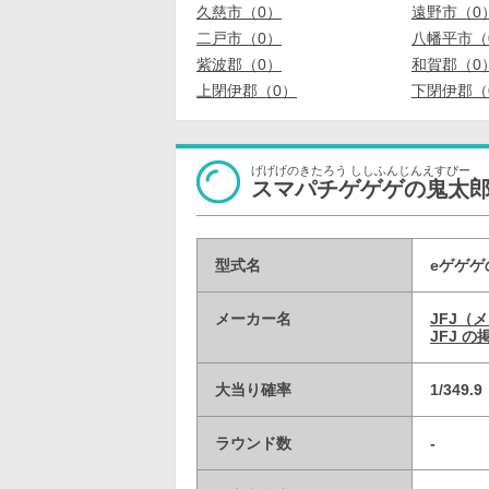
久慈市（0）
遠野市（0
二戸市（0）
八幡平市（
紫波郡（0）
和賀郡（0
上閉伊郡（0）
下閉伊郡（
げげげのきたろう ししふんじんえすぴー
スマパチゲゲゲの鬼太郎
型式名
eゲゲゲ
メーカー名
JFJ（
JFJ 
大当り確率
1/349
ラウンド数
-