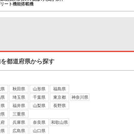
プリート機能搭載機
舗を都道府県から探す
城県
秋田県
山形県
福島県
馬県
埼玉県
千葉県
東京都
神奈川県
川県
福井県
山梨県
長野県
知県
三重県
阪府
兵庫県
奈良県
和歌山県
山県
広島県
山口県