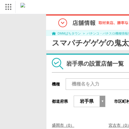
パチンコ・パチスロ機種情報
DMMぱちタウン
スマパチゲゲゲの鬼太
岩手県の設置店舗一覧
機種
都道府県
市区町
盛岡市（0）
宮古市（0