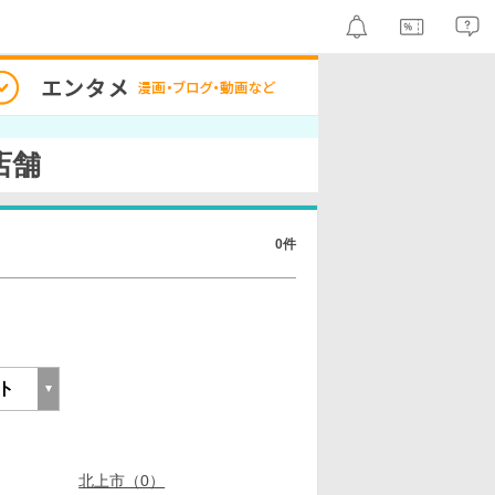
店舗
0件
北上市（0）