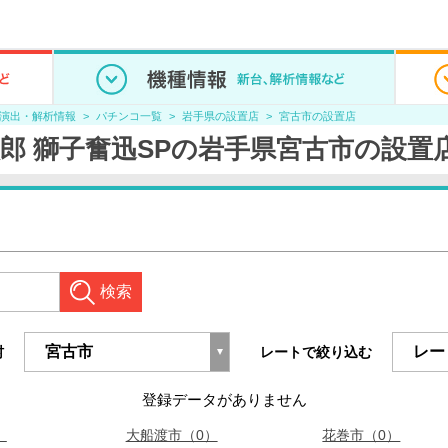
/演出・解析情報
パチンコ一覧
岩手県の設置店
宮古市の設置店
郎 獅子奮迅SPの岩手県宮古市の設置
検索
村
レートで絞り込む
登録データがありません
）
大船渡市（0）
花巻市（0）