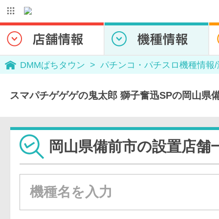
DMMぱちタウン
パチンコ・パチスロ機種情報
スマパチゲゲゲの鬼太郎 獅子奮迅SPの岡山県
岡山県備前市の設置店舗