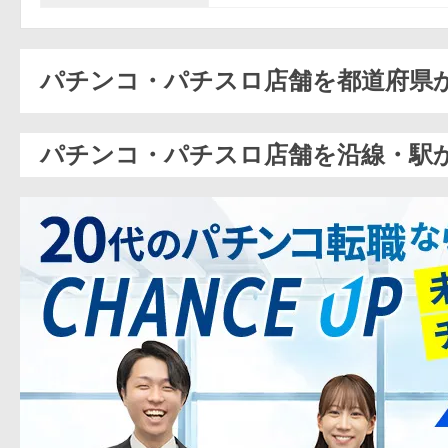
パチンコ・パチスロ店舗を都道府県
パチンコ・パチスロ店舗を沿線・駅