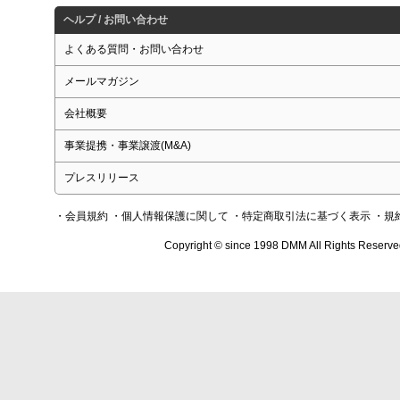
ヘルプ / お問い合わせ
よくある質問・お問い合わせ
メールマガジン
会社概要
事業提携・事業譲渡(M&A)
プレスリリース
・会員規約
・個人情報保護に関して
・特定商取引法に基づく表示
・規
Copyright © since 1998 DMM All Rights Reserve