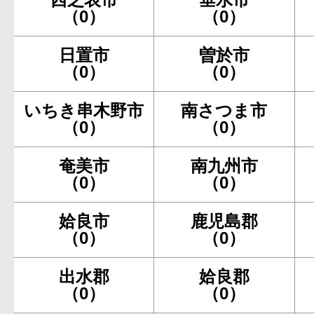
（0）
（0）
日置市
曽於市
（0）
（0）
いちき串木野市
南さつま市
（0）
（0）
奄美市
南九州市
（0）
（0）
姶良市
鹿児島郡
（0）
（0）
出水郡
姶良郡
（0）
（0）