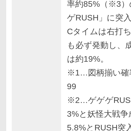
率約85%（※3
ゲRUSH」に突
Cタイムは右打
も必ず発動し、
は約19%。
※1…図柄揃い確率
99
※2…ゲゲゲRU
3%と妖怪大戦争
5.8%とRUSH