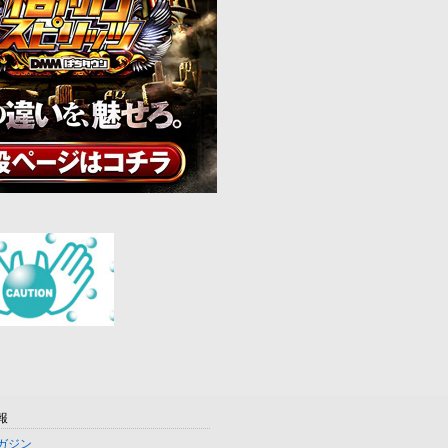
報
ガジン