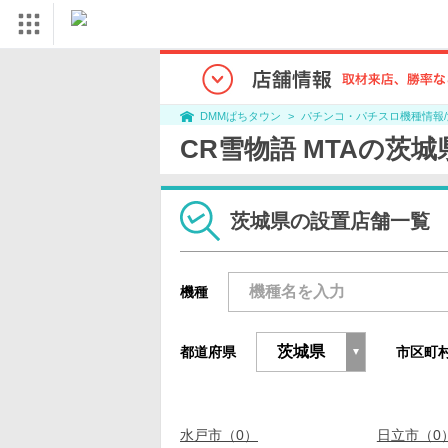
パチンコ・パチスロ機種情報
DMMぱちタウン
CR雪物語 MTAの茨
茨城県の設置店舗一覧
機種
都道府県
市区町
水戸市（0）
日立市（0