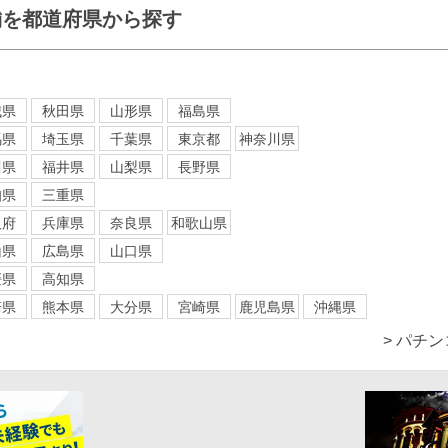
舗を都道府県から探す
城県
秋田県
山形県
福島県
馬県
埼玉県
千葉県
東京都
神奈川県
川県
福井県
山梨県
長野県
知県
三重県
阪府
兵庫県
奈良県
和歌山県
山県
広島県
山口県
媛県
高知県
崎県
熊本県
大分県
宮崎県
鹿児島県
沖縄県
> パチ