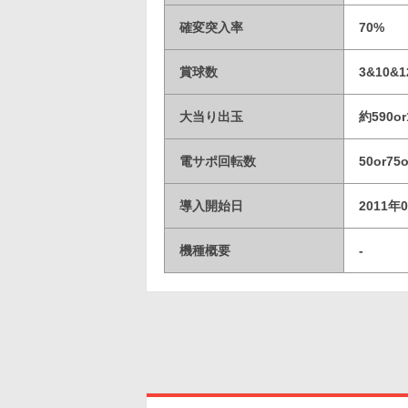
確変突入率
70%
賞球数
3&10&1
大当り出玉
約590or
電サポ回転数
50or75
導入開始日
2011年
機種概要
-