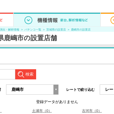
/演出・解析情報
パチンコ一覧
茨城県の設置店
鹿嶋市の設置店
城県鹿嶋市の設置店舗
検索
村
レートで絞り込む
登録データがありません
）
土浦市（0）
古河市（0）