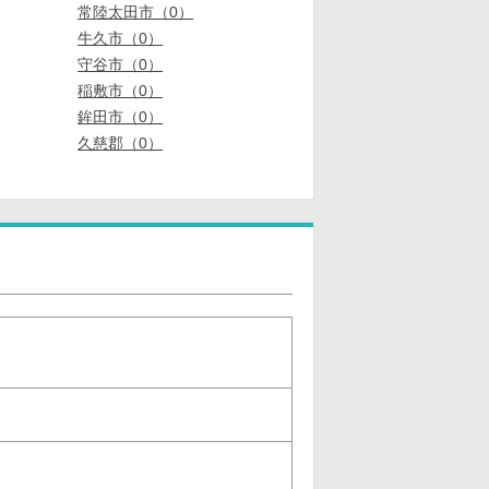
常陸太田市（0）
牛久市（0）
守谷市（0）
稲敷市（0）
鉾田市（0）
久慈郡（0）