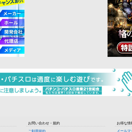
お問い合わせ・規約
お得な情
メールマ
ご利用規約