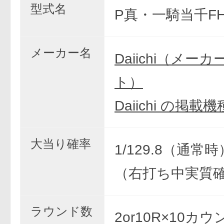
型式名
P真・一騎当千FH
メーカー名
Daiichi（メー
ト）
Daiichi の掲載
大当り確率
1/129.8（通常時）
（右打ち中実質
ラウンド数
2or10R×10カウ