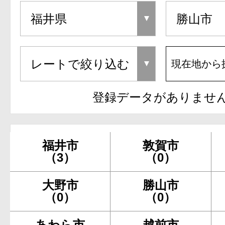
現在地から
登録データがありませ
福井市
敦賀市
（3）
（0）
大野市
勝山市
（0）
（0）
あわら市
越前市