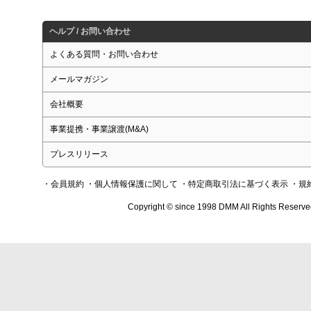
ヘルプ / お問い合わせ
よくある質問・お問い合わせ
メールマガジン
会社概要
事業提携・事業譲渡(M&A)
プレスリリース
・会員規約
・個人情報保護に関して
・特定商取引法に基づく表示
・規
Copyright © since 1998 DMM All Rights Reserve