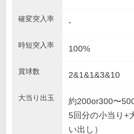
確変突入率
-
時短突入率
100%
賞球数
2&1&1&3&10
大当り出玉
約200or300〜5
5回分の小当り+
い出し）