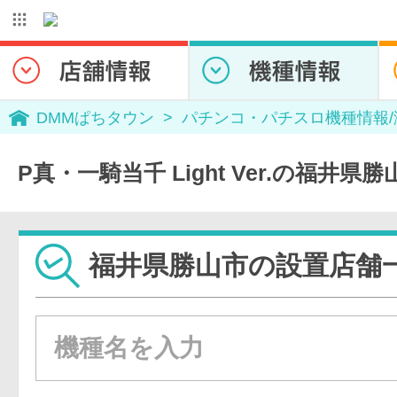
DMMぱちタウン
パチンコ・パチスロ機種情報
P真・一騎当千 Light Ver.の福井
福井県勝山市の設置店舗