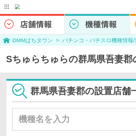
DMMぱちタウン
パチンコ・パチスロ機種情報
Sちゅらちゅらの群馬県吾妻郡
群馬県吾妻郡の設置店舗