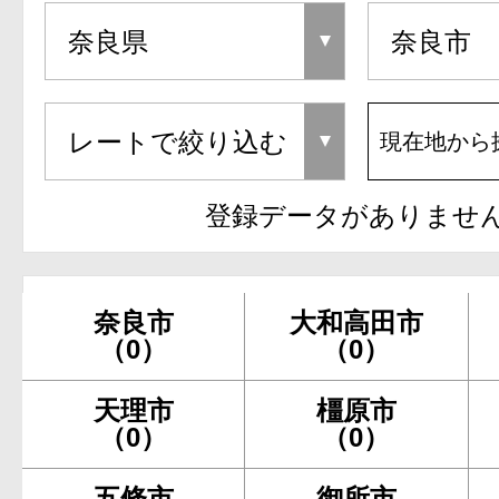
現在地から
登録データがありませ
奈良市
大和高田市
（0）
（0）
天理市
橿原市
（0）
（0）
五條市
御所市