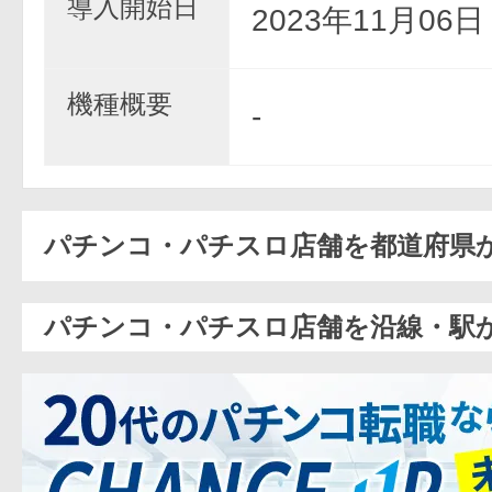
導入開始日
2023年11月06
機種概要
-
パチンコ・パチスロ店舗を都道府県
パチンコ・パチスロ店舗を沿線・駅