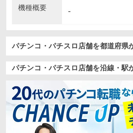
機種概要
-
パチンコ・パチスロ店舗を都道府県
パチンコ・パチスロ店舗を沿線・駅