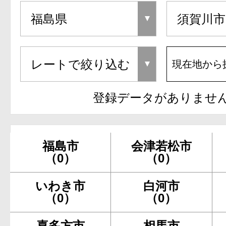
現在地から
登録データがありませ
福島市
会津若松市
（0）
（0）
いわき市
白河市
（0）
（0）
喜多方市
相馬市