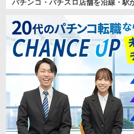
パチンコ・パチスロ店舗を沿線・駅