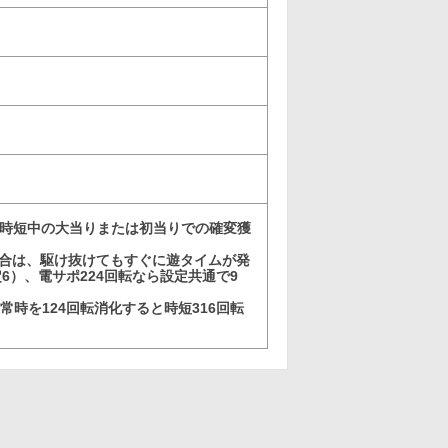
入。時短中の大当りまたは初当りでの確変獲
た場合は、駆け抜けてもすぐに遊タイムが発
定6）、電サポ224回転なら設定共通で9
時を124回転消化すると時短316回転