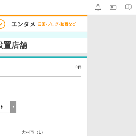
の設置店舗
0件
大村市（1）