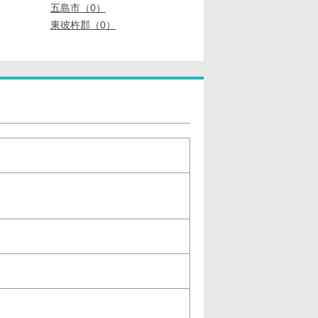
五島市（0）
東彼杵郡（0）