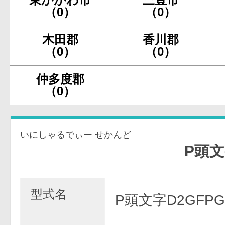
（0）
（0）
木田郡
香川郡
（0）
（0）
仲多度郡
（0）
いにしゃるでぃー せかんど
P頭文字D 2
型式名
P頭文字D2GFPG