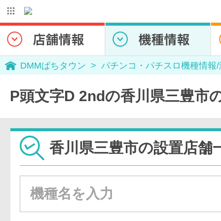
DMMぱちタウン
パチンコ・パチスロ機種情報
P頭文字D 2ndの香川県三豊市
香川県三豊市の設置店舗