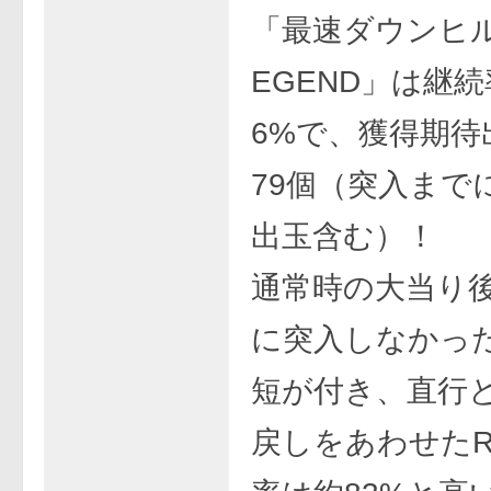
「最速ダウンヒルR
EGEND」は継続
6%で、獲得期待
79個（突入まで
出玉含む）！
通常時の大当り後
に突入しなかっ
短が付き、直行
戻しをあわせたR