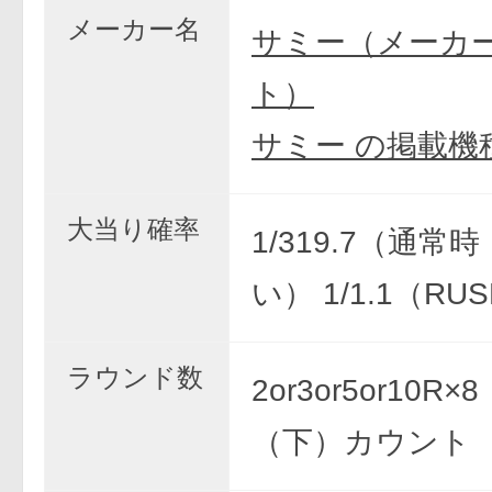
メーカー名
サミー（メーカ
ト）
サミー の掲載機
大当り確率
1/319.7（通常
い） 1/1.1（RU
ラウンド数
2or3or5or10R×
（下）カウント