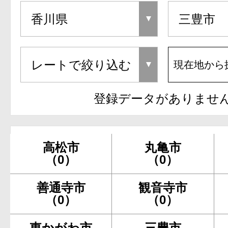
現在地から
登録データがありませ
高松市
丸亀市
（0）
（0）
善通寺市
観音寺市
（0）
（0）
東かがわ市
三豊市