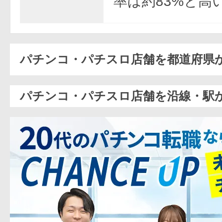
率は約83%と高
パチンコ・パチスロ店舗を都道府県
パチンコ・パチスロ店舗を沿線・駅