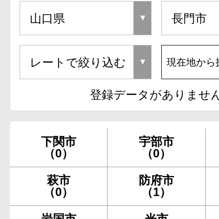
現在地から
登録データがありませ
下関市
宇部市
（0）
（0）
萩市
防府市
（0）
（1）
岩国市
光市