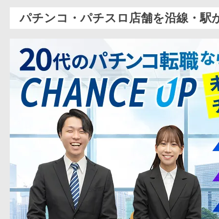
パチンコ・パチスロ店舗を沿線・駅