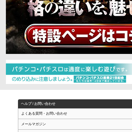
ヘルプ / お問い合わせ
よくある質問・お問い合わせ
メールマガジン