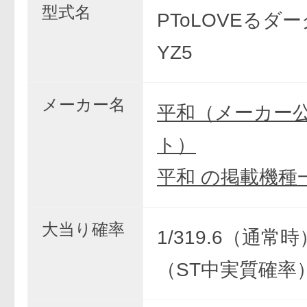
型式名
PToLOVEるダ
YZ5
メーカー名
平和（メーカー
ト）
平和 の掲載機種
大当り確率
1/319.6（通常時）
（ST中実質確率