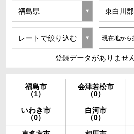
現在地から
登録データがありませ
福島市
会津若松市
（1）
（0）
いわき市
白河市
（0）
（0）
喜多方市
相馬市