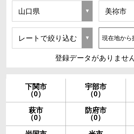
現在地から
登録データがありませ
下関市
宇部市
（0）
（0）
萩市
防府市
（0）
（0）
岩国市
光市