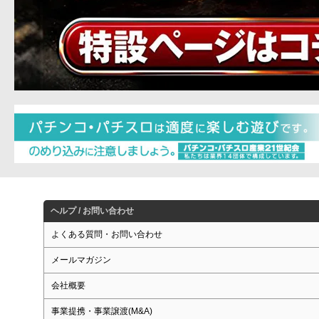
ヘルプ / お問い合わせ
よくある質問・お問い合わせ
メールマガジン
会社概要
事業提携・事業譲渡(M&A)