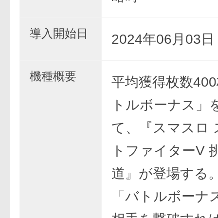
導入開始日
2024年06月03
機種概要
平均獲得枚数40
トルボーナス」
て、『スマスロ 
トファイターV 
道』が登場する
「バトルボーナ