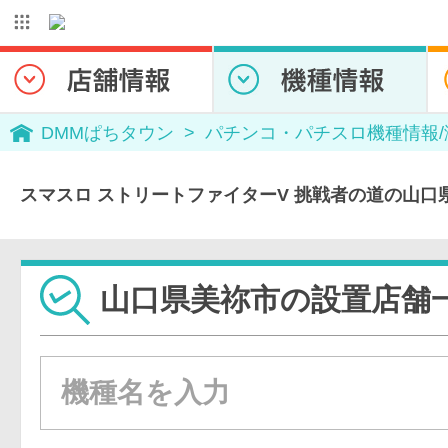
DMMぱちタウン
パチンコ・パチスロ機種情報
スマスロ ストリートファイターV 挑戦者の道の山口
山口県美祢市の設置店舗