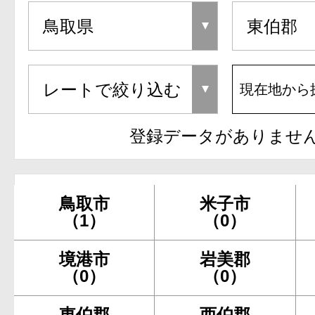
現在地から
登録データがありませ
鳥取市
米子市
（1）
（0）
境港市
岩美郡
（0）
（0）
東伯郡
西伯郡