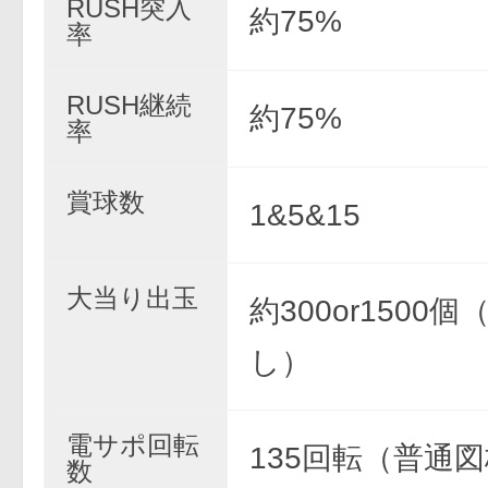
RUSH突入
約75%
率
RUSH継続
約75%
率
賞球数
1&5&15
大当り出玉
約300or1500
し）
電サポ回転
135回転（普通
数