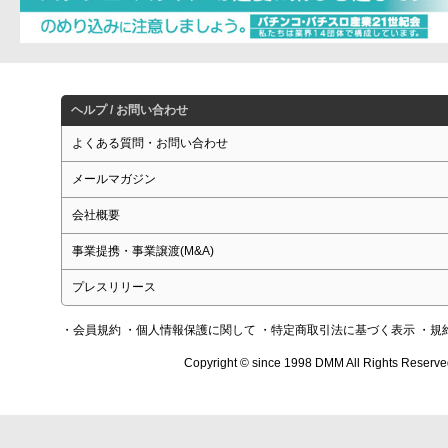
ヘルプ / お問い合わせ
よくある質問・お問い合わせ
メールマガジン
会社概要
事業提携・事業譲渡(M&A)
プレスリリース
・会員規約
・個人情報保護に関して
・特定商取引法に基づく表示
・規
Copyright © since 1998 DMM All Rights Reserve