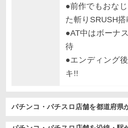
●前作でもおな
た斬りSRUSH搭
●AT中はボーナ
待
●エンディング
キ!!
パチンコ・パチスロ店舗を都道府県
パチンコ・パチスロ店舗を沿線・駅