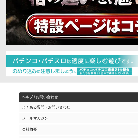
ヘルプ / お問い合わせ
よくある質問・お問い合わせ
メールマガジン
会社概要