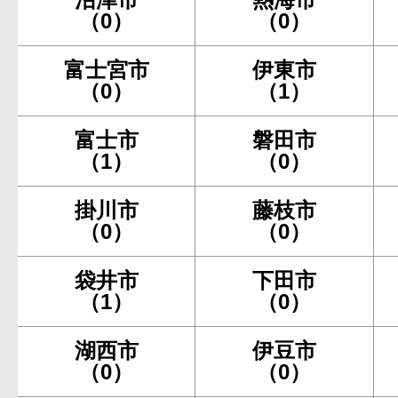
（0）
（0）
富士宮市
伊東市
（0）
（1）
富士市
磐田市
（1）
（0）
掛川市
藤枝市
（0）
（0）
袋井市
下田市
（1）
（0）
湖西市
伊豆市
（0）
（0）