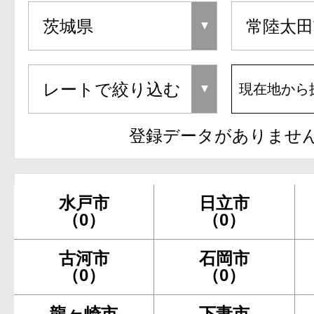
現在地から
登録データがありませ
水戸市
日立市
（0）
（0）
古河市
石岡市
（0）
（0）
龍ヶ崎市
下妻市