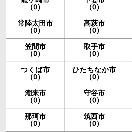
（0）
（0）
常陸太田市
高萩市
（0）
（0）
笠間市
取手市
（0）
（0）
つくば市
ひたちなか市
（0）
（0）
潮来市
守谷市
（0）
（0）
那珂市
筑西市
（0）
（0）