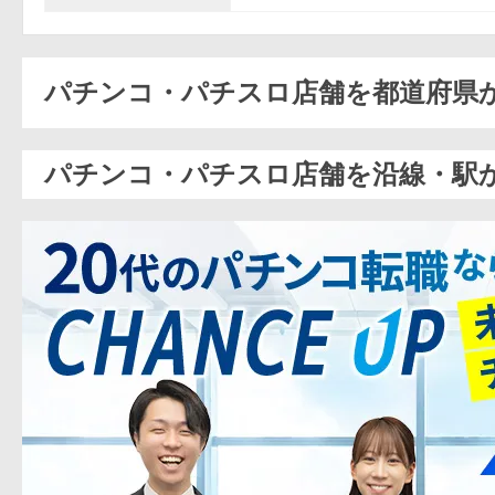
パチンコ・パチスロ店舗を都道府県
パチンコ・パチスロ店舗を沿線・駅