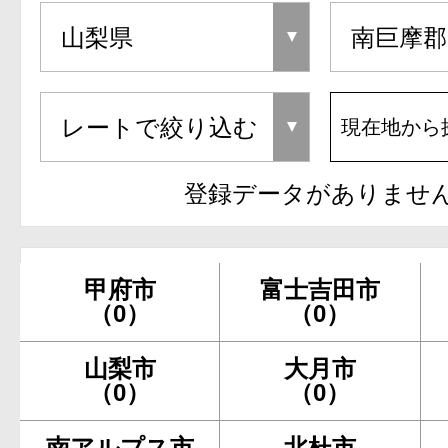
現在地から
登録データがありませ
甲府市
富士吉田市
（0）
（0）
山梨市
大月市
（0）
（0）
南アルプス市
北杜市