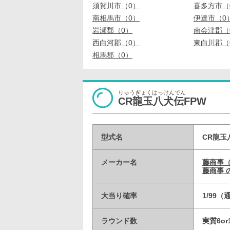
須賀川市（0）
喜多方市（
南相馬市（0）
伊達市（0
岩瀬郡（0）
南会津郡（
西白河郡（0）
東白川郡（
相馬郡（0）
りゅうぎょくはっけんでん
CR龍玉八犬伝FPW
型式名
CR龍玉
メーカー名
藤商事
藤商事 
大当り確率
1/99（
ラウンド数
実質6or