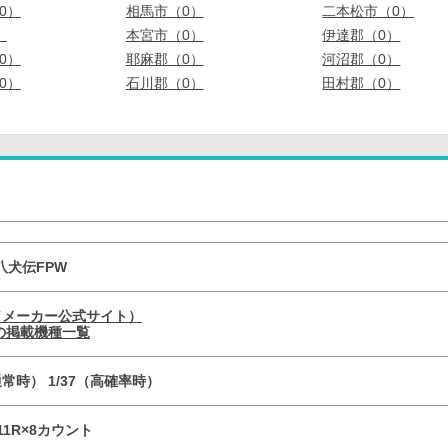
0）
相馬市（0）
二本松市（0）
）
本宮市（0）
伊達郡（0）
0）
耶麻郡（0）
河沼郡（0）
0）
石川郡（0）
田村郡（0）
八犬伝FPW
（メーカー公式サイト）
の掲載機種一覧
通常時） 1/37（高確率時）
11R×8カウント