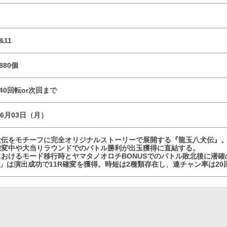
&11
880個
or40回転or次回まで
06月03日（月）
犬伝をモチーフに完全オリジナルストーリーで展開する『龍玉八犬伝』
確変中や大当りラウンドでのバトル勝利が出玉獲得に直結する。
におけるモード移行時とヤマタノオロチBONUSでのバトル敗北後に潜
H」は演出成功で11R確変を獲得。時短は2種類存在し、連チャン率は20回転