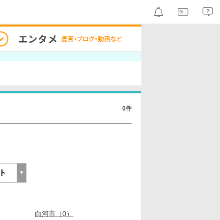
0件
白河市（0）