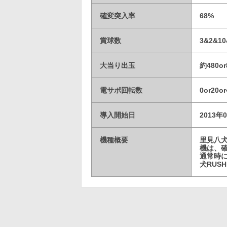
確変突入率
68%
賞球数
3&2&10
大当り出玉
約480or
電サポ回転数
0or20
導入開始日
2013年
機種概要
里見八
機は、
通常時
犬RUS