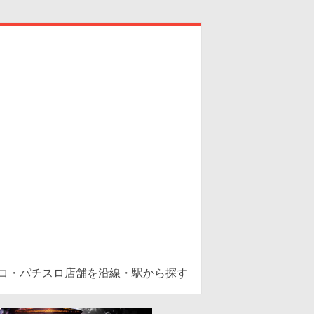
ンコ・パチスロ店舗を沿線・駅から探す