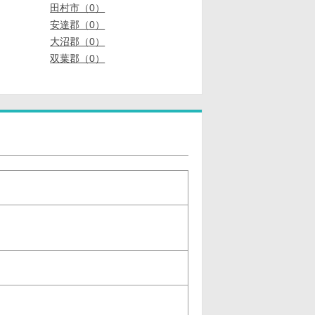
田村市（0）
安達郡（0）
大沼郡（0）
双葉郡（0）