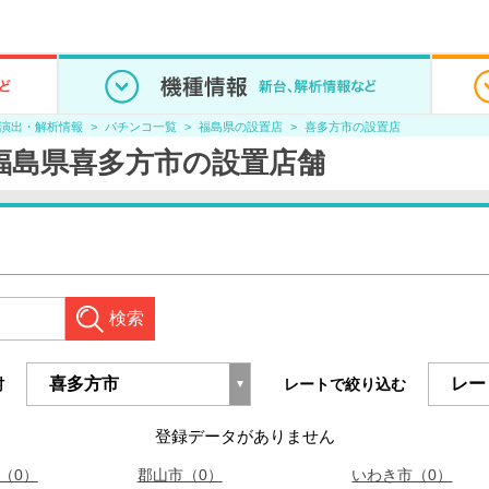
/演出・解析情報
パチンコ一覧
福島県の設置店
喜多方市の設置店
の福島県喜多方市の設置店舗
検索
村
レートで絞り込む
登録データがありません
（0）
郡山市（0）
いわき市（0）