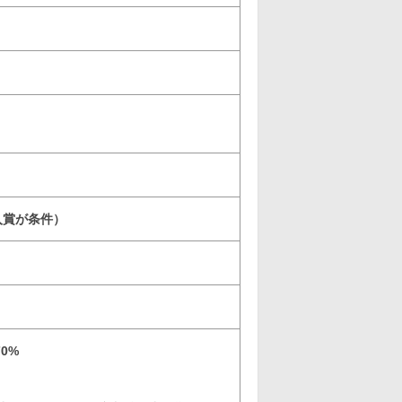
V入賞が条件）
0%