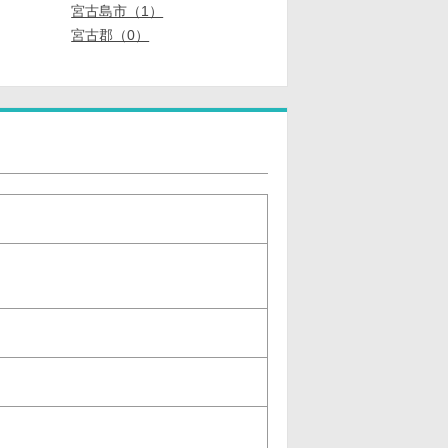
宮古島市（1）
宮古郡（0）