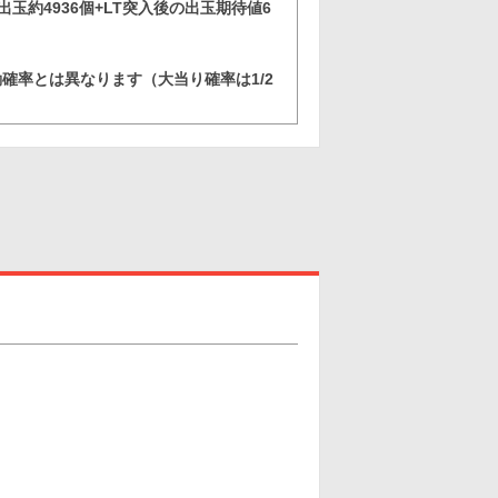
玉約4936個+LT突入後の出玉期待値6
確率とは異なります（大当り確率は1/2