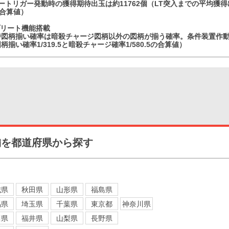
ートリガー発動時の獲得期待出玉は約11762個（LT突入までの平均獲得出
の合算値）
プリート機能搭載
時図柄揃い確率は暗殺チャージ図柄以外の図柄が揃う確率。条件装置作動
図柄揃い確率1/319.5と暗殺チャージ確率1/580.5の合算値）
舗を都道府県から探す
城県
秋田県
山形県
福島県
馬県
埼玉県
千葉県
東京都
神奈川県
川県
福井県
山梨県
長野県