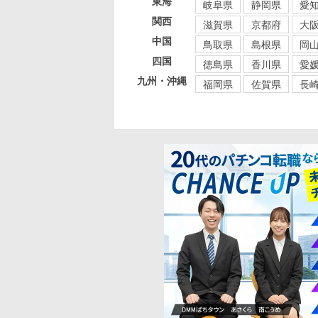
東海
岐阜県
静岡県
愛
関西
滋賀県
京都府
大
中国
鳥取県
島根県
岡
四国
徳島県
香川県
愛
九州・沖縄
福岡県
佐賀県
長