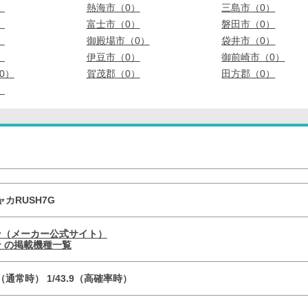
）
熱海市（0）
三島市（0）
）
富士市（0）
磐田市（0）
）
御殿場市（0）
袋井市（0）
）
伊豆市（0）
御前崎市（0）
0）
賀茂郡（0）
田方郡（0）
）
ャカRUSH7G
ン（メーカー公式サイト）
 の掲載機種一覧
.6（通常時） 1/43.9（高確率時）