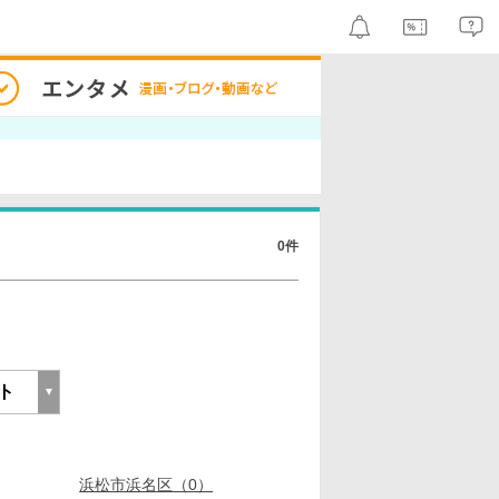
0件
浜松市浜名区（0）