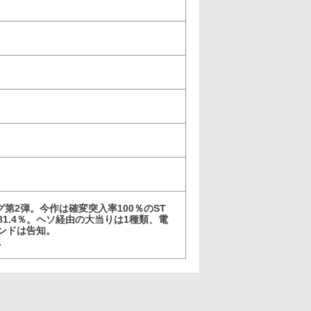
第2弾。今作は確変突入率100％のST
1.4％。ヘソ経由の大当りは1種類、電
ンドは告知。
。