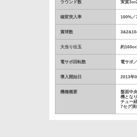
ラウンド数
実質3or
確変突入率
100%
賞球数
3&2&10
大当り出玉
約160or
電サポ回転数
電サポ／
導入開始日
2013年
機種概要
盤面中央
機となり
チュー
7セグ