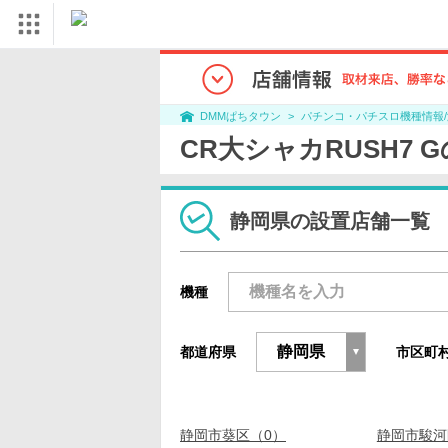
パチンコ・パチスロ機種情報
DMMぱちタウン
CR大シャカRUSH7
静岡県の設置店舗一覧
機種
都道府県
市区町
静岡市葵区（0）
静岡市駿河