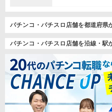
パチンコ・パチスロ店舗を都道府県
パチンコ・パチスロ店舗を沿線・駅