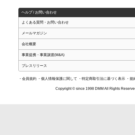
ヘルプ / お問い合わせ
よくある質問・お問い合わせ
メールマガジン
会社概要
事業提携・事業譲渡(M&A)
プレスリリース
・会員規約
・個人情報保護に関して
・特定商取引法に基づく表示
・規
Copyright © since 1998 DMM All Rights Reserve