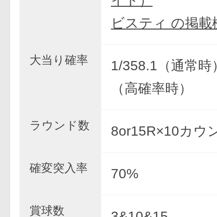
イト）
ビスティ の掲載
大当り確率
1/358.1（通常時）
（高確率時）
ラウンド数
8or15R×10カウ
確変突入率
70%
賞球数
3&10&15