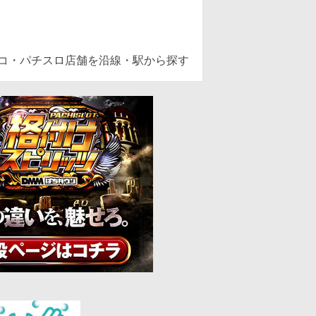
ンコ・パチスロ店舗を沿線・駅から探す