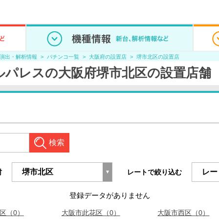
/演出・解析情報
パチンコ一覧
大阪府の設置店
堺市北区の設置店
ルパレスの大阪府堺市北区の設置店舗
検索
村
レートで絞り込む
登録データがありません
区（0）
大阪市此花区（0）
大阪市西区（0）