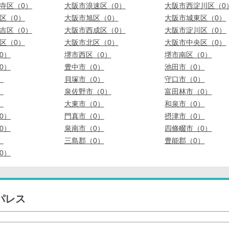
寺区（0）
大阪市浪速区（0）
大阪市西淀川区（0
区（0）
大阪市旭区（0）
大阪市城東区（0）
吉区（0）
大阪市西成区（0）
大阪市淀川区（0）
区（0）
大阪市北区（0）
大阪市中央区（0）
0）
堺市西区（0）
堺市南区（0）
0）
豊中市（0）
池田市（0）
）
貝塚市（0）
守口市（0）
）
泉佐野市（0）
富田林市（0）
）
大東市（0）
和泉市（0）
0）
門真市（0）
摂津市（0）
0）
泉南市（0）
四條畷市（0）
）
三島郡（0）
豊能郡（0）
0）
パレス