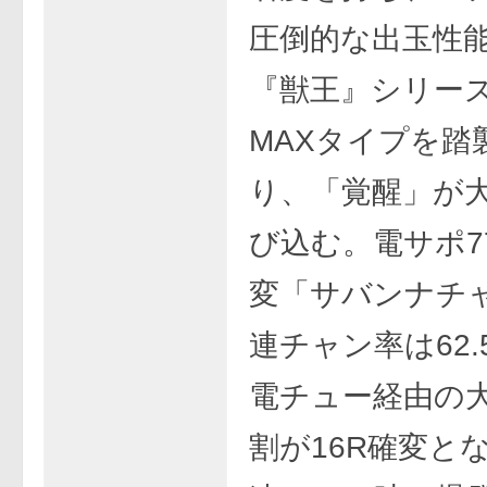
圧倒的な出玉性
『獣王』シリー
MAXタイプを踏
り、「覚醒」が
び込む。電サポ7
変「サバンナチ
連チャン率は62.
電チュー経由の
割が16R確変と