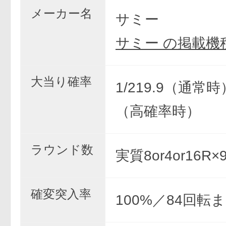
メーカー名
サミー
サミー の掲載機
大当り確率
1/219.9（通常時）
（高確率時）
ラウンド数
実質8or4or16R
確変突入率
100%／84回転