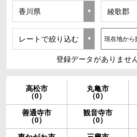
現在地から
登録データがありませ
高松市
丸亀市
（0）
（0）
善通寺市
観音寺市
（0）
（0）
東かがわ市
三豊市