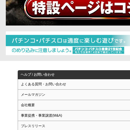
ヘルプ / お問い合わせ
よくある質問・お問い合わせ
メールマガジン
会社概要
事業提携・事業譲渡(M&A)
プレスリリース