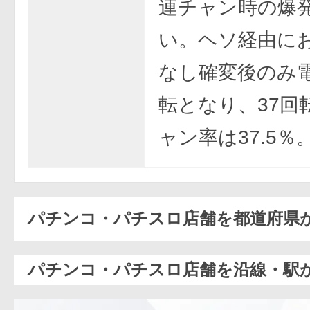
連チャン時の爆
い。ヘソ経由に
なし確変後のみ電
転となり、37回
ャン率は37.5％
パチンコ・パチスロ店舗を都道府県
パチンコ・パチスロ店舗を沿線・駅